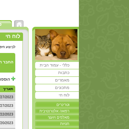
לוח חי
לביצוע חיפ
החבר ה
כללי - עמוד הבית
כתבות
הוספת מודעה חדשה
מאמרים
מתכונים
תאריך
לוח חי
/27/2023
וטרינרים
/27/2023
רפואה אלטרנטיבית
/22/2023
מאלפים ויועצי
התנהגות
/20/2023
חנויות